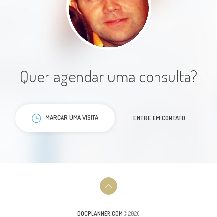
detalhes. Passou-me tranquilidade.
Paciente
Quer agendar uma consulta?
Excelente atendimento,
MARCAR UMA VISITA
ENTRE EM CONTATO
profissional muito
educado,respeitador.
Paciente
DOCPLANNER.COM
© 2026