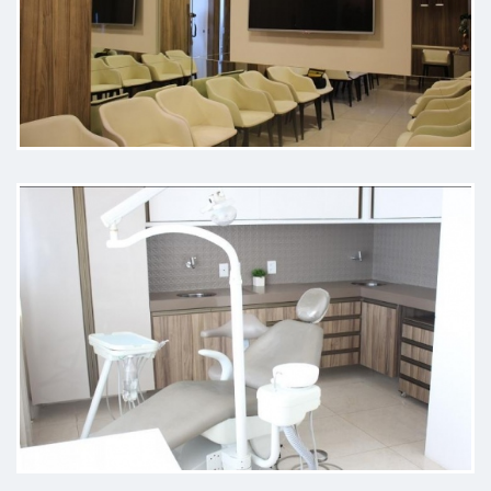
Daniel, além da competência
técnica, sente-se um ambiente de
confiança que descontrai ambos e
facilita o tratamento.
Paciente
Explica muito bem as
necessidades, super atencioso!
Profissional muito bom!